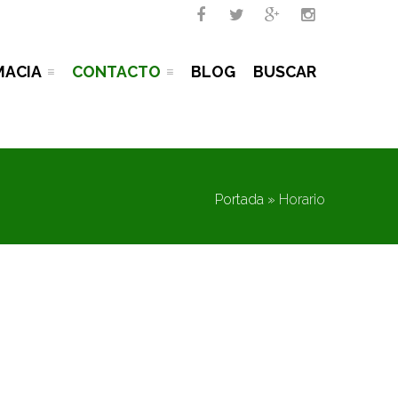




MACIA
CONTACTO
BLOG
BUSCAR
Portada
»
Horario