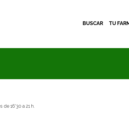
BUSCAR
TU FAR
 de 16’30 a 21 h.