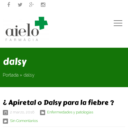




dalsy
Portada
»
dalsy
¿ Apiretal o Dalsy para la fiebre ?
2 marzo, 2016
Enfermedades y patologías
Sin Comentarios