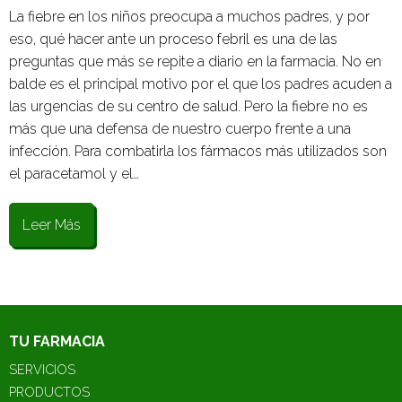
La fiebre en los niños preocupa a muchos padres, y por
eso, qué hacer ante un proceso febril es una de las
preguntas que más se repite a diario en la farmacia. No en
balde es el principal motivo por el que los padres acuden a
las urgencias de su centro de salud. Pero la fiebre no es
más que una defensa de nuestro cuerpo frente a una
infección. Para combatirla los fármacos más utilizados son
el paracetamol y el…
Leer Más
TU FARMACIA
SERVICIOS
PRODUCTOS