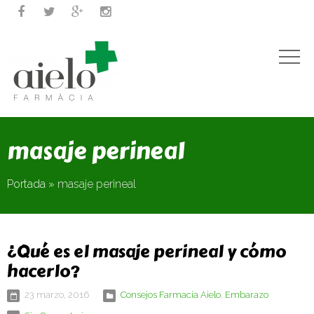




masaje perineal
Portada
»
masaje perineal
¿Qué es el masaje perineal y cómo
hacerlo?
23 marzo, 2016
Consejos Farmacia Aielo
,
Embarazo