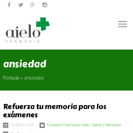




ansiedad
Portada
»
ansiedad
Refuerza tu memoria para los
exámenes
13 abril, 2016
Consejos Farmacia Aielo
,
Salud y bienestar